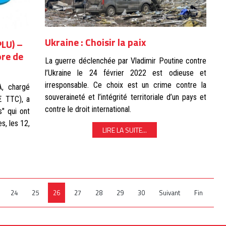
Ukraine : Choisir la paix
LU) –
ore de
La guerre déclenchée par Vladimir Poutine contre
l’Ukraine le 24 février 2022 est odieuse et
irresponsable. Ce choix est un crime contre la
A, chargé
souveraineté et l’intégrité territoriale d’un pays et
€ TTC), a
contre le droit international.
s" qui ont
s, les 12,
LIRE LA SUITE...
24
25
26
27
28
29
30
Suivant
Fin