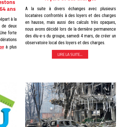
estons
 64 ans
A la suite à divers échanges avec plusieurs
locataires confrontés à des loyers et des charges
épart à la
en hausse, mais aussi des calculs très opaques,
s de deux
nous avons décidé lors de la dernière permanence
 Une forte
des élu-e-s du groupe, samedi 4 mars, de créer un
érations
observatoire local des loyers et des charges.
ion
à plus
LIRE LA SUITE...