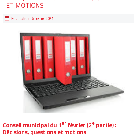
ET MOTIONS
Publication : 5 février 2024
er
e
Conseil municipal du 1
février (2
partie) :
Décisions, questions et motions